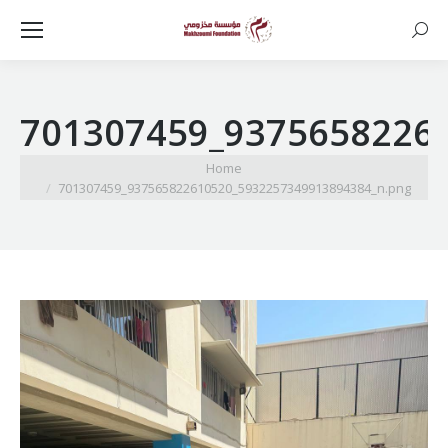
Searc
701307459_9375658226
You are here:
Home
701307459_937565822610520_5932257349913894384_n.png