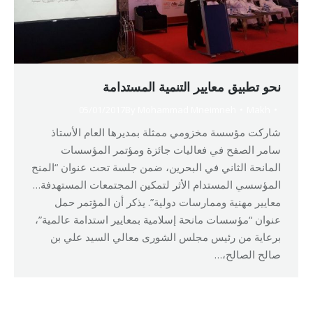
نحو تطبيق معايير التنمية المستدامة
05/01/2017
By
Mohammad Mneimneh
Makh
شاركت مؤسسة مخزومي ممثلة بمديرها العام الأستاذ
سامر الصفح في فعاليات جائزة ومؤتمر المؤسسات
المانحة الثاني في البحرين، ضمن جلسة تحت عنوان “المنح
المؤسسي المستدام الأثر لتمكين المجتمعات المستهدفة…
معايير مهنية وممارسات دولية”. يذكر أن المؤتمر حمل
عنوان “مؤسسات مانحة إسلامية بمعايير استدامة عالمية”،
برعاية من رئيس مجلس الشورى معالي السيد علي بن
صالح الصالح،…