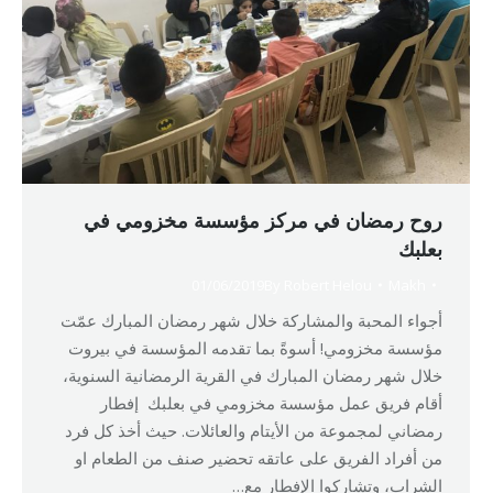
روح رمضان في مركز مؤسسة مخزومي في
بعلبك
01/06/2019
By
Robert Helou
Makh
أجواء المحبة والمشاركة خلال شهر رمضان المبارك عمّت
مؤسسة مخزومي! أسوةً بما تقدمه المؤسسة في بيروت
خلال شهر رمضان المبارك في القرية الرمضانية السنوية،
أقام فريق عمل مؤسسة مخزومي في بعلبك إفطار
رمضاني لمجموعة من الأيتام والعائلات. حيث أخذ كل فرد
من أفراد الفريق على عاتقه تحضير صنف من الطعام او
الشراب، وتشاركوا الإفطار مع…