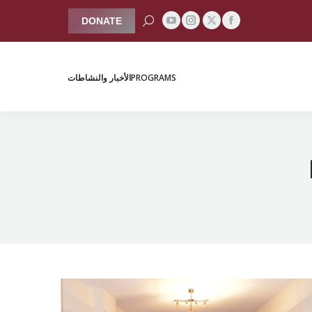
Search:
DONATE
YouTube
Instagram
Facebook
X
PROGRAMS
الأخبار والنشاطات
page
page
page
page
opens
opens
opens
opens
PROGRAMS
الأخبار والنشاطات
in
in
in
in
new
new
new
new
window
window
window
window