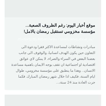
موقع أخبار اليوم: رغم الظروف الصعبة…
مؤسسة مخزومي تستقبل رمضان بالامل!
05/05/2021
By
Robert Helou
Makh
,
News About Us
مبادرات ونشاطات لمساعدة الاكثر فقرا ودعوة الى
التعاون حين يكون الهدف انسانيا، والوقوف الى جانب
بعضنا البعض في السراء والضراء، لا يمكن لاي عوائق
اقتصادية او اجتماعية ان تقف بوجه الايمان باهمية مساعدة
الانسان… وهذا ما ينطبق على مؤسسة مخزومي، طوال
ايام السنة، فكيف اذا خلال شهر رمضان المبارك. فكما
جرت العادة منذ 24 سنة،…