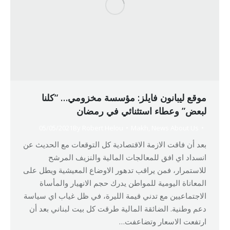
موقع ليبانون فايلز: مؤسسة مخزومي… “كلنا
لبعض” وعطاء استثنائي في رمضان
05/05/2021
By
Robert Helou
Makh
,
News About Us
بعد أن فاقت الازمة الاقتصادية كل التوقعات مع الحديث عن
انسداد اي افق للمعالجات المالية والنزيف المرشح
للاستمرار، فمن يراقب تدهور الاوضاع المعيشية ويطل على
المعاناة اليومية للمواطن يدرك حجم الانهيار والمأساة
الاجتماعيين مع تدني قيمة الليرة، في ظل غياب اي سياسة
دعم وطنية. الضائقة المالية طرقت كل بيت لبناني بعد أن
ارتفعت الاسعار وتضاعفت…