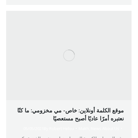
موقع الكلمة أونلاين: خاص- مي مخزومي: ما كنّا
نعتبره أمرًا عاديًا أصبح مستعصيًا
05/05/2021
By
Robert Helou
Makh
,
News About Us