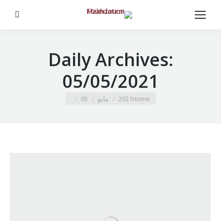
Search:
Daily Archives:
05/05/2021
You are here:
Home
2021
مايو
05