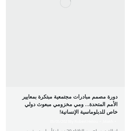
دورة مصمم مبادرات مجتمعية مبتكرة بمعايير
الأمم المتحدة… ومي مخزومي مبعوث دولي
خاص للدبلوماسية الإنسانية!
05/05/2021
By
Robert Helou
,
Makh
انطلقت صباح يوم الثلاثاء 20 نيسان/أبريل، دورة مصمم