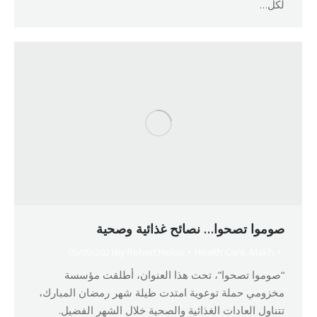
لكل…
صوموا تصحوا… نصائح غذائية وصحية
05/05/2021
By
Robert Helou
Health Care
,
Makh
“صوموا تصحوا”، تحت هذا العنوان، أطلقت مؤسسة
مخزومي حملة توعوية امتدت طيلة شهر رمضان المبارك،
تتناول العادات الغذائية والصحية خلال الشهر الفضيل.