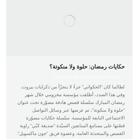
حكايات رمضان: حلوة ولا منكوتة؟
05/05/2021
By
Robert Helou
Makh
لطالما كان “الحكواتي” جزءٌ لا يتجزّأ من ذكرايات بيروت.
وفي هذا الصدد، أطلقت مؤسسة مخزومي خلال شهر
رمضان المبارك سلسلة قصص هادفة مصوّرة تحت عنوان
“حلوة ولا منكوتة”، تم عرضها عبر وسائل التواصل
الاجتماعي التابعة للمؤسسة. سلسلة حكايات مصوّرة
قصّتها على مسامع المتابعين السيّدة “صديقة كبّي” راوية
القصص والمتحدثة العامة، وعضوة فريق “جون ماكسويل”.