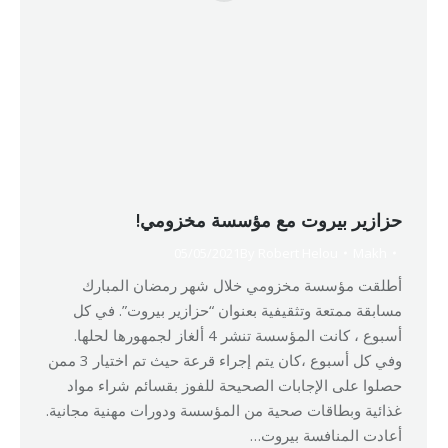
حزازير بيروت مع مؤسسة مخزومي!
05/05/2021
By
Robert Helou
Makh
أطلقت مؤسسة مخزومي خلال شهر رمضان المبارك
مسابقة ممتعة وتثقيفية بعنوان “حزازير بيروت”. في كل
أسبوع ، كانت المؤسسة تنشر 4 ألغاز لجمهورها لحلها.
وفي كل أسبوع ،كان يتم إجراء قرعة حيث تم اختيار 3 ممن
حصلوا على الإجابات الصحيحة للفوز بقسائم شراء مواد
غذائية وبطاقات صحية من المؤسسة ودورات مهنية مجانية.
أعادت المنافسة بيروت…