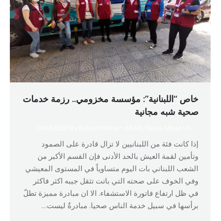
خاص “اللبنانية”: مؤسسة مخزومي.. رزمة خدمات
صحية شبه مجانية
06/05/2021
By
Robert Helou
Makh
,
News About Us
إذا كانت فئة من اللبنانيين لا تزال قادرة على الصمود
وتأمين لقمة العيش بالحد الأدنى فإن القسم الأكبر من
الشعب اللبناني بات اليوم متساوياً في المستوى المعيشي
وفي الخوف على صحته التي باتت تثقل جيبه اكثر فاكثر
في ظل ارتفاع فاتورة الاستشفاء. الا ان مبادرة مميزة تطلّ
برأسها في سبيل خدمة الناس صحيا. مبادرةٌ ليست…