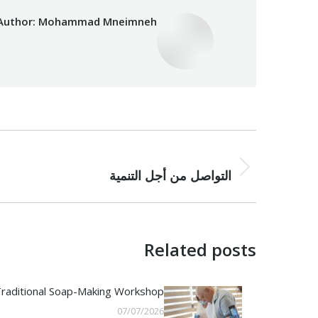
Author:
Mohammad Mneimneh
Post
NEXT
navigation
Next
التواصل من أجل التنمية
post:
Related posts
raditional Soap-Making Workshop
07/07/2026