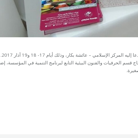
شاركت مؤسسة مخزومي في معرض الحرف اليدويّة الذي دعا إليه المركز الإسلامي – عائشة بكار، وذلك أيام 17- 18 و19 آذار 2017.
ج قسم الحرفيات والفنون البيئية التابع لبرنامج التنمية في المؤسسة، إض
غيرة.
28/03/2017
By
Mohammad Mneimneh
C