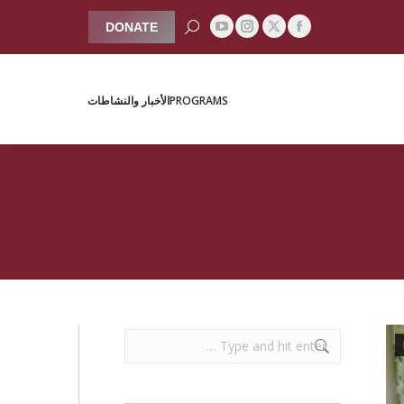
Search:
DONATE
YouTube
Instagram
Facebook
X
PROGRAMS
الأخبار والنشاطات
page
page
page
page
opens
opens
opens
opens
PROGRAMS
الأخبار والنشاطات
in
in
in
in
new
new
new
new
window
window
window
window
Search: