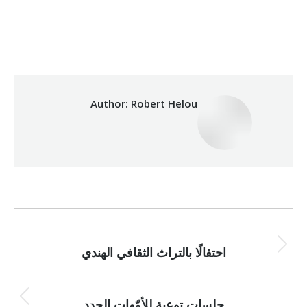
04/03/2024
By
Robert Helou
Category:
Development
Author:
Robert Helou
Post
NEXT
navigation
Next
احتفالًا بالتراث الثقافي الهندي
post:
PREVIOUS
Previous
جلسات توعية للأمّهات الجدد