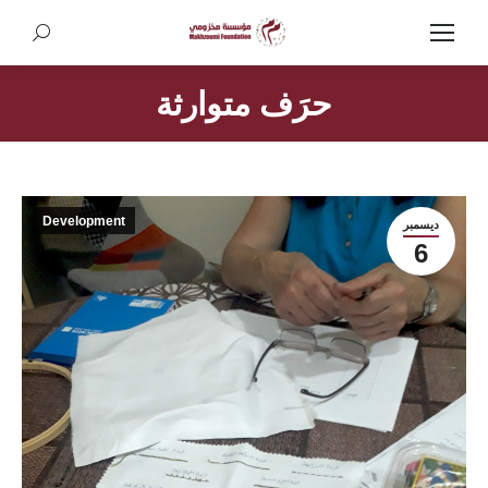
Search:
حرَف متوارثة
Development
ديسمبر
6