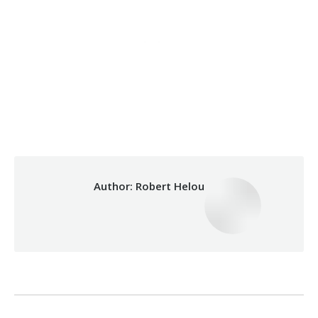
06/12/2023
By
Robert Helou
Category:
Development
Author:
Robert Helou
Post