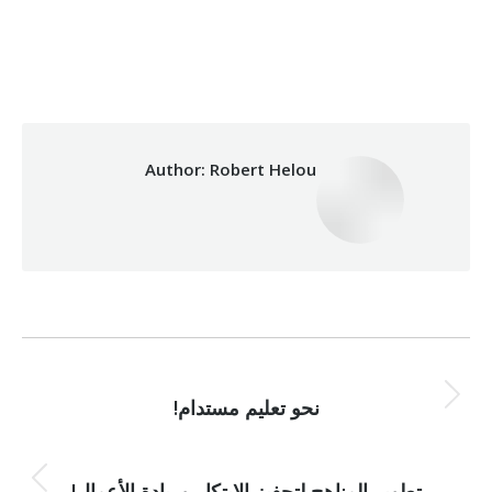
By
Robert Helou
Categories:
Development
,
Health Care
20/10/2019
Author:
Robert Helou
Post
NEXT
navigation
Next
نحو تعليم مستدام!
post:
PREVIOUS
Previous
تطوير المناهج لتحفيز الابتكار وريادة الأعمال!