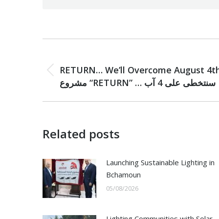
Post
PREVIOUS
navigation
RETURN… We’ll Overcome August 4t
Previous
مشروع “RETURN” … سنتخطى على 4 آب
post:
Related posts
Launching Sustainable Lighting in
Bchamoun
05/08/2026
Lighting Communities with Solar