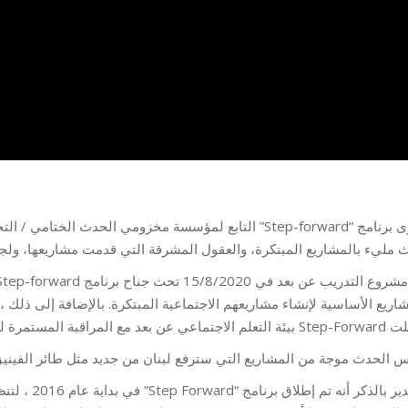
التابع لمؤسسة مخزومي الحدث الختامي / التخرج لمشروع .
ث مليء بالمشاريع المبتكرة، والعقول المشرقة التي قدمت مشاريعها، ولج
مشاريع الأساسية لإنشاء مشاريعهم الاجتماعية المبتكرة. بالإضافة إلى ذل
سهلت Step-Forward مرة لضمان جودة النتائج وتقديم التوجيه
س الحدث موجة من المشاريع التي سترفع لبنان من جديد مثل طائر الفيني
في بداية عام