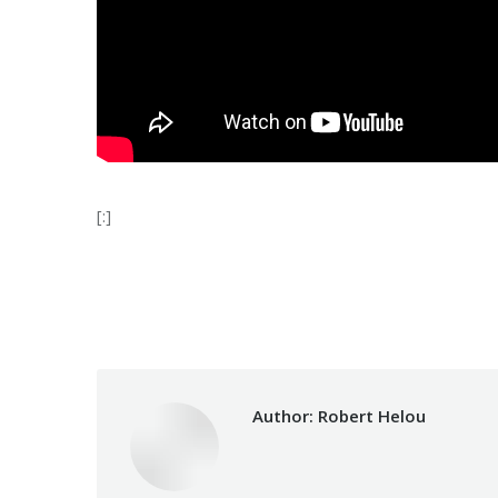
[:]
Category:
Makhzoumi F
Author:
Robert Helou