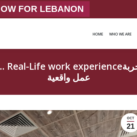
 NOW FOR LEBANON
HOME
WHO WE ARE
HOME
WHO WE ARE
ork experienceخذ “خطوة إلى الأمام” … تجربة
عمل واقعية
OCT
21