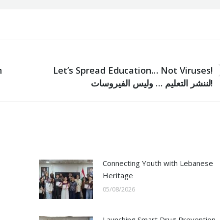
NEXT
h
Let’s Spread Education… Not Viruses!
Next
لننشر التعليم … وليس الفيروسات!
post:
Connecting Youth with Lebanese
Heritage
05/08/2026
Launching Smart Drug Prevention