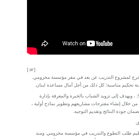
[:ar]
أجرى برنامج “Step-forward” التدريب عن بعد في مقر مؤسسة مخزومي
نة تحكيم مناسبة؛ كل ذلك من أجل آمال مساعدة لبنان
بدأ مشروع التدريب عن بعد في 15/8/2020 تحت جناح برنامج Step-forward. ، ويهدف إلى تزويد الشباب بالخبرة والمعرفة بإدارة
ك ، من خلال إنشاء مقترحات مشاريعهم وتطوير نماذج أولية
ق
الجدير بالذكر أنه تم إطلاق برنامج “Step Forward”  2016 ، لتنظيم طلب التطوع والتدريب في مؤسسة مخزومي. ومنذ