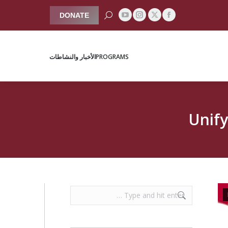
Search:
DONATE
YouTube
Instagram
Facebook
X
PROGRAMS
الأخبار والنشاطات
page
page
page
page
opens
opens
opens
opens
PROGRAMS
الأخبار والنشاطات
in
in
in
in
new
new
new
new
window
window
window
window
Unify
Search: