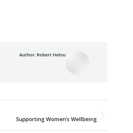
tegory:
Makh
Author:
Robert Helou
Post
NEXT
navigation
Supporting Women’s Wellbeing
Next
post: