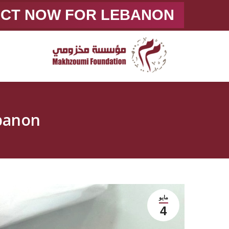
ACT NOW FOR LEBANON
ebanon
مايو
4