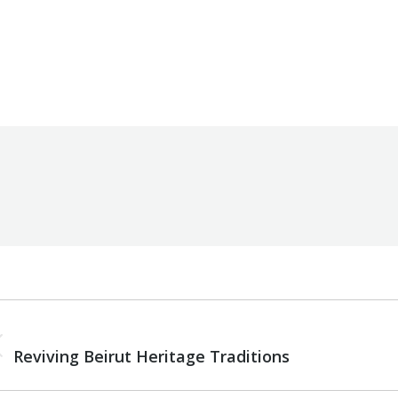
04/05/2026
By
Robert Helou
Ca
PREVIOUS
ous
Reviving Beirut Heritage Traditions
st: