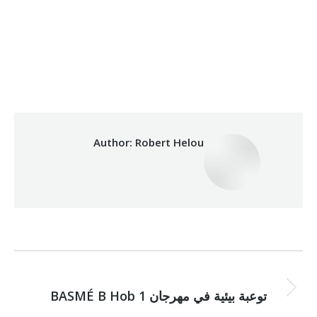
15/10/2024
By
Robert Helou
Category:
Health Care
Author:
Robert Helou
Post
NEXT
navigation
توعبة بيئية في مهرجان BASMÉ B Hob 1
Next
post: