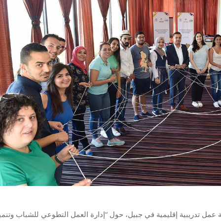
ل تدريبية إقليمية في جبيل، حول “إدارة العمل التطوعي للشباب وتنمي