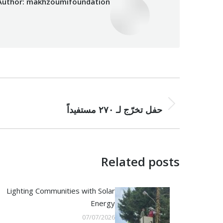
Author:
makhzoumifoundation
Post
NEXT
navigation
Next
حفل تخرّج لـ ٢٧٠ مستفيداً
post:
Related posts
Lighting Communities with Solar
Energy
07/07/2026