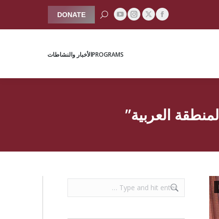
Search:
DONATE
YouTube
Instagram
Facebook
X
PROGRAMS
الأخبار والنشاطات
page
page
page
page
opens
opens
opens
opens
PROGRAMS
الأخبار والنشاطات
in
in
in
in
new
new
new
new
window
window
window
window
منطقة العربية”
Search: