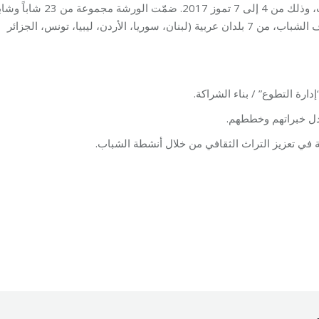
الشراكات في المنطقة العربية”، بالتعاون مع جمعية بيروتيات، وذلك من 4 إلى 7 تموز 2017. ضمّت الورشة مج
الذين هم صانعو القرار في منظمة يقودها الشباب أو تستهدف الشباب، من 7 بلدان عربية (لبنان، سوريا، الأردن، ليبيا، تونس، الجزائر
رة التطوع” / بناء الشراكة.
دل خبراتهم وخططهم.
 في تعزيز التراث الثقافي من خلال أنشطة الشباب.
21/07/2017
By
makhzoumifoundation