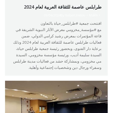
طرابلس عاصمة للثقافة العربية لعام 2024
03/04/2024
By
Robert Helou
Makh
افتتحت جمعية #طرابلس_حياة بالتعاون
مع #مؤسسة_مخزومي معرض الآثار النبوية الشريفة في
قاعة المؤتمرات بمعرض رشيد كرامي الدولي، ضمن
فعاليات طرابلس عاصمة للثقافة العربية لعام 2024 وذلك
برعاية دار الفتوى، وبحضور رئيسة جمعية طرابلس حياة،
السيدة سليمة أديب، ورئيسة مؤسسة مخزومي، السيدة
مي مخزومي، وبمشاركة حشد من فعاليات مدينة طرابلس
وسفراء ورجال دين وشخصيات إجتماعية وأهلية.