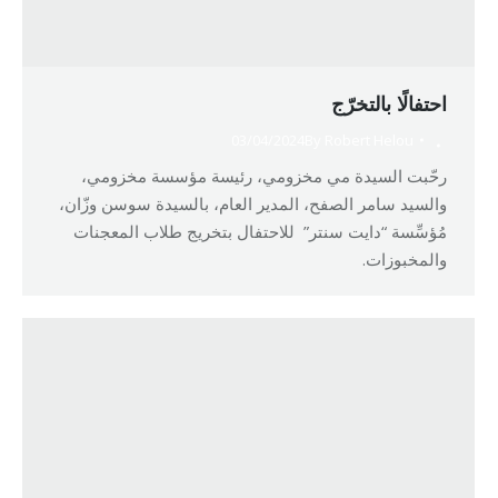
احتفالًا بالتخرّج
03/04/2024
By
Robert Helou
رحّبت السيدة مي مخزومي، رئيسة مؤسسة مخزومي،
والسيد سامر الصفح، المدير العام، بالسيدة سوسن وزّان،
مُؤسِّسة “دايت سنتر” للاحتفال بتخريج طلاب المعجنات
والمخبوزات.