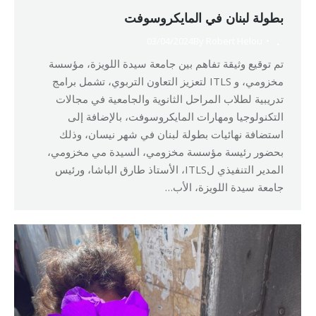
بطولة لبنان في المايكروسوفت
03/04/2024
By
Robert Helou
تم توقيع وثيقة تفاهم بين جامعة سيدة اللويزة، مؤسسة
مخزومي، و ITLS لتعزيز التعاون التربوي، تشمل برامج
تدريبية لطلاب المراحل الثانوية والجامعية في مجالات
التكنولوجيا ومهارات المايكروسوفت، بالإضافة إلى
استضافة نهائيات بطولة لبنان في شهر نيسان، وذلك
بحضور رئيسة مؤسسة مخزومي، السيدة مي مخزومي،
المدير التنفيذي لITLS، الأستاذ طارق الباشا، ورئيس
جامعة سيدة اللويزة، الأب…