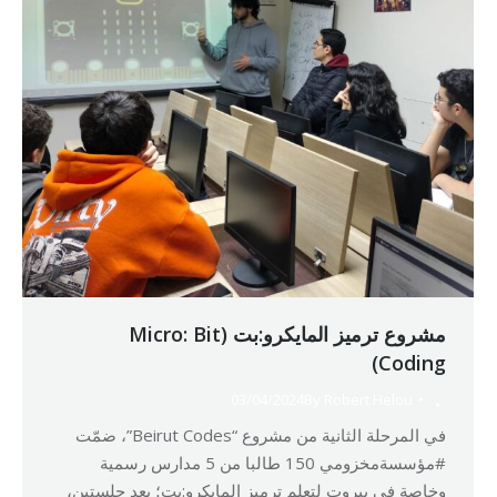
مشروع ترميز المايكرو:بت (Micro: Bit
Coding)
03/04/2024
By
Robert Helou
في المرحلة الثانية من مشروع “Beirut Codes”، ضمّت
#مؤسسةمخزومي 150 طالبا من 5 مدارس رسمية
وخاصة في بيروت لتعلم ترميز المايكرو:بت؛ بعد جلستين،