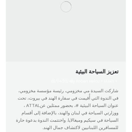
تعزيز السياحة البيئية
03/04/2024
By
Robert Helou
Makh
شاركت السيدة مي مخزومي، رئيسة مؤسسة مخزومي،
في الندوة التي أُقيمت في سفارة الهند في بيروت، تحت
عنوان السياحة البيئية #، بحضور ممثلين عنATTAL ،
ووزارتي السياحة في لبنان والهند، بالإضافة إلى أقسام
السياحة في سيكيم وميغالايا. واختتمت الندوة بدعوة حارة
للمسافرين اللبنانيين لاكتشاف جمال الهند.