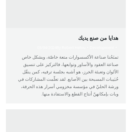
هدايا من صنع يديك
03/04/2024
By
Robert Helou
Development
تمنَحُنا صناعة الأكسسوارات متعة خاصّة، وبشكل خاص
صناعة العقود والأساور وتوابعها، فالتركيز على تنسيق
الألوان وتعبئة الخرز، هو أشبه بجلسة ترفيه، كمن ينقّل
حُبَيبات المسبحة بين الأصابع. لقد تعلّمت المشاركات في
ورشة الحليّ في مؤسسة مخزومي أسرار هذه الحرفة،
وبات بإمكانهنّ أنتاج القطع والاستفادة منها.