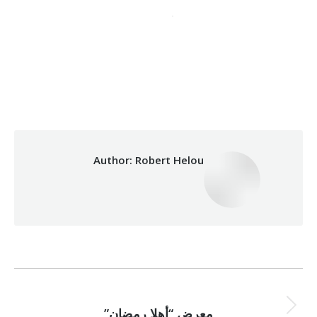
08/04/2025
By
Robert Helou
Category:
Author:
Robert Helou
Post
NEXT
navigation
Next
معرض “أهلا رمضان”