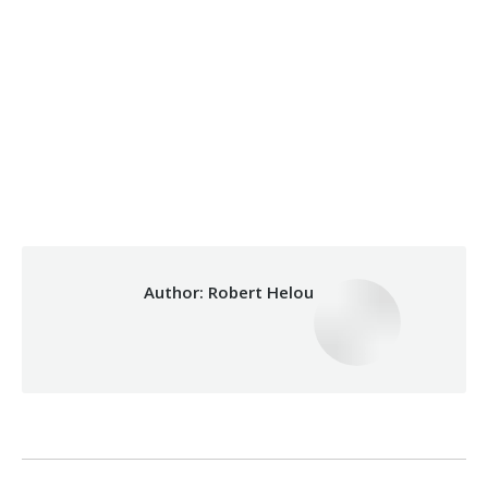
31/05/2023
By
Robert Helou
Category:
Author:
Robert Helou
Post