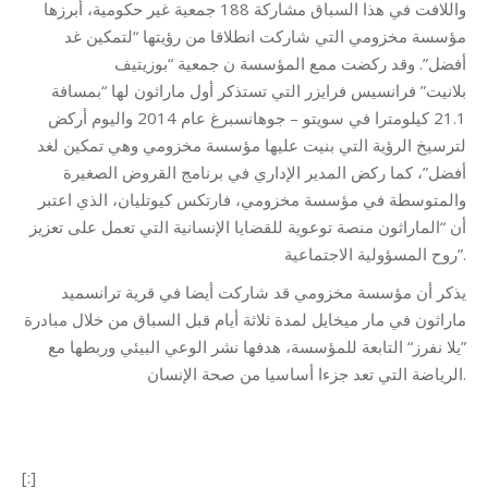
واللافت في هذا السباق مشاركة 188 جمعية غير حكومية، أبرزها
مؤسسة مخزومي التي شاركت انطلاقا من رؤيتها “لتمكين غد
أفضل”. وقد ركضت ممع المؤسسة ن جمعية “بوزيتيف
بلانيت” فرانسيس فرايزر التي تستذكر أول ماراثون لها “بمسافة
21.1 كيلومترا في سويتو – جوهانسبرغ عام 2014 واليوم أركض
لترسيخ الرؤية التي بنيت عليها مؤسسة مخزومي وهي تمكين لغد
أفضل”، كما ركض المدير الإداري في برنامج القروض الصغيرة
والمتوسطة في مؤسسة مخزومي، فارتكس كيوتليان، الذي اعتبر
أن “الماراثون منصة توعوية للقضايا الإنسانية التي تعمل على تعزيز
روح المسؤولية الاجتماعية”.
يذكر أن مؤسسة مخزومي قد شاركت أيضا في قرية ترانسميد
ماراثون في مار ميخايل لمدة ثلاثة أيام قبل السباق من خلال مبادرة
”يلا نفرز“ التابعة للمؤسسة، هدفها نشر الوعي البيئي وربطها مع
الرياضة التي تعد جزءا أساسيا من صحة الإنسان.
[:]