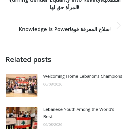
Previous
المرأة حق لها!
post:
NEXT
Next
Knowledge Is Power!سلاح المعرفة قوة!
post:
Related posts
Welcoming Home Lebanon’s Champions
06/08/2026
Lebanese Youth Among the World’s
Best
06/08/2026