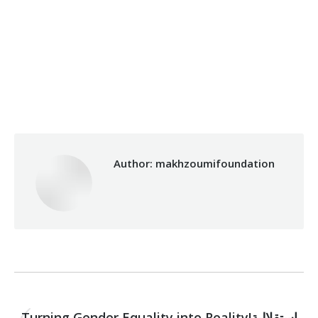
Categories:
Development
,
Fouad Makhzoumi
,
Health Care
,
Makhzoumi Foundation
,
Micro Credit
,
Relief Unit
,
Uncategorized
,
Vocational Training
By
makhzoumifoundation
14/11/2017
Author:
makhzoumifoundation
Post
PREVIOUS
navigation
Turning Gender Equality into Reality!استقلالية