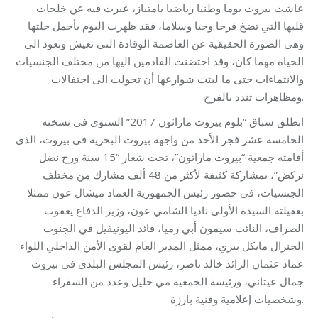
عاشت بيروت يوما وطنيا رياضيا بامتياز، عبرت فيه عن خلجات
قلبها التي تضخ فرحا وحبا وسلاما، فقد ظهرت اليوم بأجمل حلتها
وهي الصورة الحقيقية عن العاصمة الوقادة التي تعيش وتعود الى
الحياة مهما كان، وقد احتضنت القادمين اليها من مختلف الجنسيات
والانتماءات حتى ما لبثت شوارعها أن تحولت الى احتفالات
ومظاهرات تندد بالفرح.
انطلق سباق “بلوم بيروت ماراثون 2017” السنوي في نسخته
الخامسة عشر فجر الأحد من واجهة بيروت البحرية في بيروت، الذي
أقامته جمعية “بيروت ماراثون”، تحت شعار “15 سنة ورح نضل
نركض”، بمشاركة كثيفة لأكثر من 48 ألف مشارك من مختلف
الجنسيات، في حضور رئيس الجمهورية العماد ميشال عون ممثلا
بعقيلته السيدة الأولى ناديا الشامي عون، وزير الدفاع يعقوب
الصراف، النائب سيمون أبي رميا، قائد اليونيفيل في الجنوب
الجنرال مايكل بيري، ممثل المدير العام لقوى الأمن الداخلي اللواء
عماد عثمان الرائد خالد ناصر، رئيس المجلس البلدي في بيروت
جمال عيتاني، ورئيسة الجمعية مي خليل وعدد من السفراء
وشخصيات إعلامية وفنية بارزة.