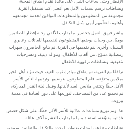
الإفطار وحتى ساعات الليل، على مائدة تقدّم أطباق المحبة،
ونشاطات ترسم بسمات الأمل بغدٍ أفضل. كما تستقبل القرية
مجموعة من المتطوعين والمتطوعات التواقين لخدمة مجتمعهم
وأهلهم، لتعلّمهم أبهى سُبل التكافل.
يباشر فريق العمل بتحضير ما يقارب الألفي وجبة إفطار للصائمين
يوميًا، بين وجبات يوضبها المتطوعون لتقديمها للعائلات وعابري
السبيل، وأخرى يتم تقديمها في القرية. ثم يتابع الحاضرون سهرات
رمضانية متنوّع، من ألعاب للأطفال، وموالد دينية، ومسرحيات
تثقيفية، ونشاطات ترفيهية للأطفال.
ترافقًا مع القرية، تم إطلاق مبادرة ثوب العيد، حيث تبرّع أهل الخير
بملابس متنوّعة، قام المتطوعون بتوضيبها وترتيبها، لتأتي الأسر
الأقل حظًا وتنتقي ملابس العيد لأبنائها. وقبيل ليلة القدر المباركة،
تم تجميع عدد من المصاحف، لتوزيعها على دور العبادة في مدينة
بيروت.
هذا وتم توزيع مساعدات غذائية للأسر الأقل حظًا، على شكل حصص
غذائية متنوّعة، استفاد منها ما يقارب العشرة آلاف عائلة.
نشاطات متنوّعة، لوحات بعنوان الوحدة والتكافل والتعاضد، وروحية