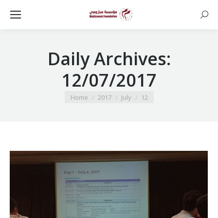
Searc
Daily Archives:
12/07/2017
You are here:
Home
2017
July
12