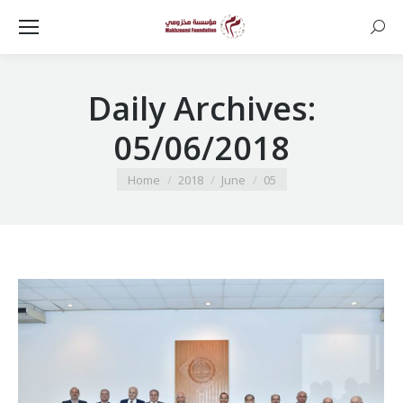
Searc
Daily Archives:
05/06/2018
You are here:
Home
2018
June
05