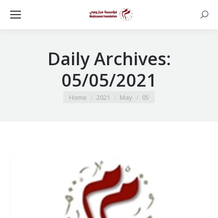
Searc
Daily Archives:
05/05/2021
You are here:
Home
2021
May
05