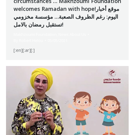
circumstances … Makhzoumi Foundation
welcomes Ramadan with hope!موقع أخبار
اليوم: رغم الظروف الصعبة… مؤسسة مخزومي
تستقبل رمضان بالامل!
Makhzoumi Foundation
,
News About Us
By
Robert Helou
05/05/2021
[:en][:ar][:]