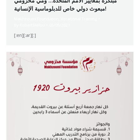
مبتكرة بمعايير الأمم المتحدة… ومي مخزومي
مبعوث دولي خاص للدبلوماسية الإنسانية!
Makhzoumi Foundation
,
Vocational Training
By
Robert Helou
05/05/2021
[:en][:ar][:]