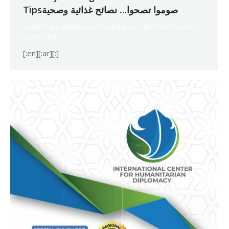
Tipsصوموا تصحوا… نصائح غذائية وصحية
Health Care
,
Makhzoumi Foundation
By
Robert Helou
05/05/2021
[:en][:ar][:]