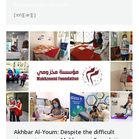
By
Robert Helou
05/05/2021
[:en][:ar][:]
Akhbar Al-Youm: Despite the difficult