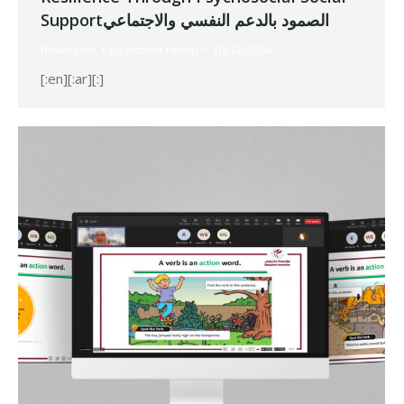
Supportالصمود بالدعم النفسي والاجتماعي
Relief Unit
By
Robert Helou
10/12/2024
[:en][:ar][:]