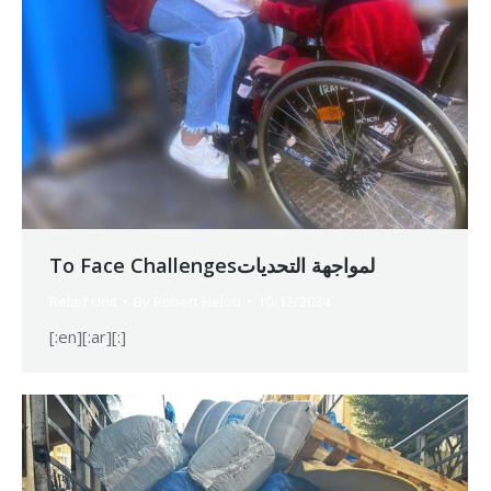
To Face Challengesلمواجهة التحديات
Relief Unit
By
Robert Helou
10/12/2024
[:en][:ar][:]