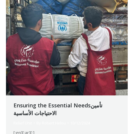
Ensuring the Essential Needsتأمين
الاحتياجات الأساسية
Relief Unit
By
Robert Helou
10/12/2024
[:en][:ar][:]