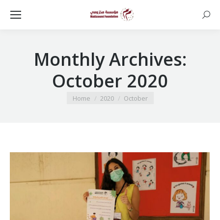
Searc
Monthly Archives:
October 2020
You are here:
Home
2020
October