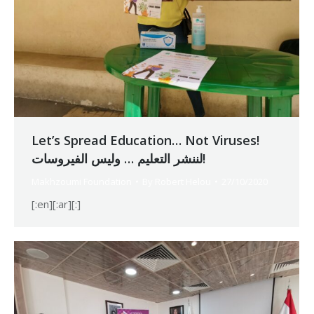
Let’s Spread Education… Not Viruses!
لننشر التعليم … وليس الفيروسات!
Makhzoumi Foundation
By
Robert Helou
27/10/2020
[:en][:ar][:]