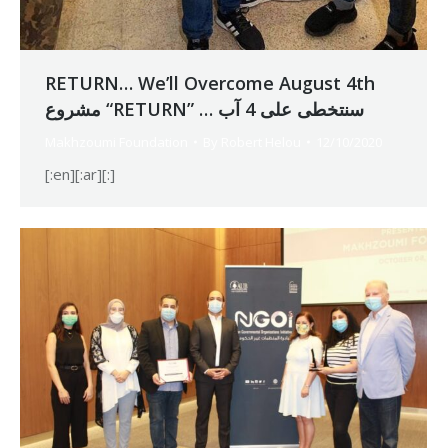
RETURN… We’ll Overcome August 4th
مشروع “RETURN” … سنتخطى على 4 آب
Makhzoumi Foundation
By
Robert Helou
12/10/2020
[:en][:ar][:]