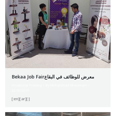
Bekaa Job Fairمعرض للوظائف في البقاع
Vocational Training
By
Mohammad Mneimneh
22/05/2017
[:en][:ar][:]