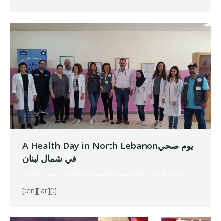
A Health Day in North Lebanonيوم صحي
في شمال لبنان
Health Care
By
Mohammad Mneimneh
16/05/2017
[:en][:ar][:]