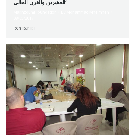
العشرين والقرن الحالي”
Makhzoumi Foundation
By
Mohammad Mneimneh
08/05/2017
[:en][:ar][:]