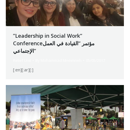
”Leadership in Social Work”
Conferenceمؤتمر “القيادة في العمل
الإجتماعي”
Relief Unit
By
Mohammad Mneimneh
05/05/2017
[:en][:ar][:]