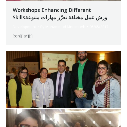
Workshops Enhancing Different
Skillsورش عمل مختلفة تعزّز مهارات متنوعة
Development
By
Mohammad Mneimneh
05/05/2017
[:en][:ar][:]