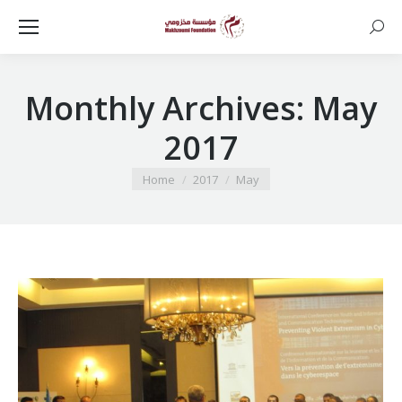
Searc
Monthly Archives:
May
2017
You are here:
Home
2017
May