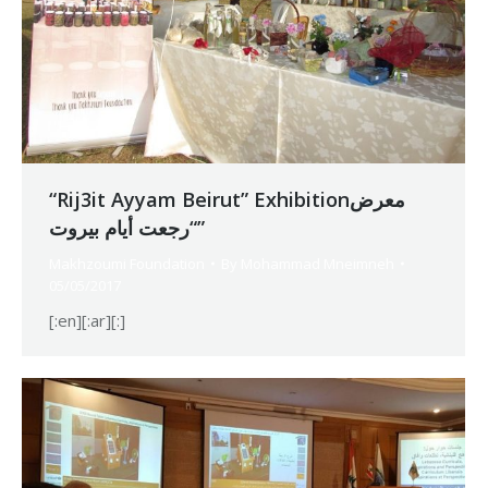
“Rij3it Ayyam Beirut” Exhibitionمعرض
“رجعت أيام بيروت”
Makhzoumi Foundation
By
Mohammad Mneimneh
05/05/2017
[:en][:ar][:]