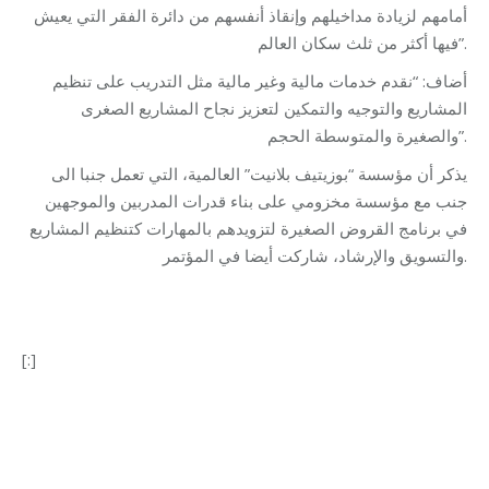
أمامهم لزيادة مداخيلهم وإنقاذ أنفسهم من دائرة الفقر التي يعيش
فيها أكثر من ثلث سكان العالم”.
أضاف: “نقدم خدمات مالية وغير مالية مثل التدريب على تنظيم
المشاريع والتوجيه والتمكين لتعزيز نجاح المشاريع الصغرى
والصغيرة والمتوسطة الحجم”.
يذكر أن مؤسسة “بوزيتيف بلانيت” العالمية، التي تعمل جنبا الى
جنب مع مؤسسة مخزومي على بناء قدرات المدربين والموجهين
في برنامج القروض الصغيرة لتزويدهم بالمهارات كتنظيم المشاريع
والتسويق والإرشاد، شاركت أيضا في المؤتمر.
[:]
Categories:
Makhzoumi Foundation
,
Micro Credit
By
makhzoumifoundation
20/10/2017