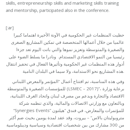
skills, entrepreneurship skills and marketing skills training
and mentorship, participated also in the conference.
[:ar]
حظيت المنظمات غير الحكومية في الآونة الأخيرة اهتماما كبيرا
عالميا من خلال أعمالها المتخصصة في تمكين المشاريع الصغرى
والصغيرة والمتوسطة وتعزيز نموها والتي باتت اليوم تعد جزءا
رئيسيا من النمو الاقتصادي المستدام. ونادرا ما يسلط الضوء على
أدوار هذه المنظمات غير الحكومية وتأثيرها الفعال في تحفيز انتقال
هذه المشاريع نحو الاستدامة، ولا سيما في البلدان النامية.
وفي هذه المناسبة، تم افتتاح أعمال “المؤتمر والمعرض اللبناني
للمؤسسات الصغيرة والمتوسطة (LSMEC – 2017)”، برعاية وزارة
الاقتصاد والتجارة وبدعم من مصرف لبنان واتحاد الغرف اللبنانية،
وبالتعاون مع وزارتي الاتصالات والمالية، والذي تنظمه شركة
“Synergies Events” للمؤتمرات والمعارض، في فندق “هيلتون
متروبوليتان بالاس” – بيروت، وقد عقد لمدة يومين بحيث ضم أكثر
من 300 مشارك من بين شخصيات اقتصادية وسياسية وديبلوماسية