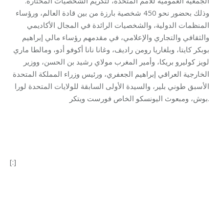
الجمعية العمومية للأمم المتحدة، لتكريم الشخصيات المختارة.
وذلك بحضور نحو 450 شخصية بارزة من بين قادة العالم، ورؤساء
المنظمات الدولية، والشخصيات الرائدة في المجال الأكاديمي
والثقافي والتجاري والإعلامي، في مقدمهم رؤساء مالي إبراهيم
بوبكر كايتا، وبلغاريا رومن راديف، وغانا نانا أكوفو أدو، ومالطا ماري
لويز كوليرو بريكا، وأمير المغرب مولاي رشيد بن الحسن، ووزير
الخارجية العراقي إبراهيم الجعفري، ورئيس وزراء المملكة المتحدة
الأسبق طوني بلير، والسيدة الأولى السابقة للولايات المتحدة لورا
بوش، ومبعوث اليونسكو الخاص فورست ويتكر.
[:]
Category:
Makhzoumi Foundation
By
makhzoumifoundation
21/09/2017