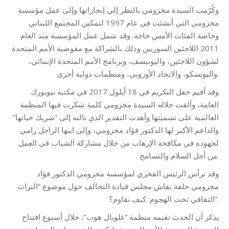
وكُرّمت السيدة مخزومي بالنظر إلى إنجازاتها وإلى عمل مؤسسة
مخزومي التي أنشئت في عام 1997 لتمكين المجتمع اللبناني
وخاصة الفئات الأمس حاجة. وقد شمل عمل المؤسسة منذ العام
2011 اللاجئين السوريين وذلك بالشراكة مع مفوضية الأمم المتحدة
لشؤون اللاجئين، واليونيسف، وبرنامج الأمم المتحدة الإنمائي،
واليونسكو، والاتحاد الأوروبي، ومنظمات دولية أخرى.
وقد أقيم حفل التكريم في 18 أيلول 2017 في مكتبة نيويورك
العامة، وألقت خلاله السيدة مخزومي كلمة شكرت فيها المنظمة
العالمية على تسميتها وأهدت التقدير الذي نالته إلى “شريك حياتها”
والداعم الأكبر لها الدكتور فؤاد مخزومي، وإلى ابنها الراحل رامي
لجهوده في مكافحة الإرهاب من خلال مشاركة الشباب في العمل
من أجل السلام والتسامح.
وقد ترأس الرئيس الفخري لمؤسسة مخزومي الدكتور فؤاد
مخزومي حلقة نقاش مجلس قيادة التحالف حول موضوع “التراث
الثقافي تحت الهجوم: كيف نقاوم؟”.
يذكر أن الحدث تقيمه منظمة “غلوبال هوب”، خلال أسبوع افتتاح