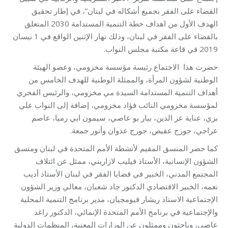
القضاء على الفقر بجميع أشكاله في لبنان”، في إطار تحقيق
الهدف الأول من اهداف خطة التنمية المستدامة 2030 المتعلق
بالقضاء على الفقر في لبنان، وذلك نهار الإثنين الواقع في 1 نيسان
2019 في قاعة مكتبة مجلس النواب.
حضرت هذا الاجتماع رئيسة مؤسسة مخزومي، وعضو الهيئة
الوطنية لشؤون المرأة، والممثلة الوطنية للهدف الخامس من
أهداف التنمية المستدامة السيدة مي مخزومي، والرئيس الفخري
لمؤسسة مخزومي النائب فؤاد مخزومي، إضافة إلى النواب علي
بزي، عناية عز الدين، بيار بو عاصي، سيمون ابي رميا، عاصم
عراجي، جورج عقيص، جورج عدوان وأنور جمعة.
كما حضر المنسق المقيم لأنشطة الأمم المتحدة في لبنان ومنسق
الشؤون الإنسانية، الأستاذ فيليب لازاريني، ممثل عن ائتلاف
المجتمع المدني، الخبير في قضايا الفقر في لبنان الأستاذ أديب
نعمه، الخبير الاقتصادي الدكتور جاد شعبان، معالي وزير الشؤون
الإجتماعية الاستاذ ريشار قيومجيان، مدير برنامج التنمية المحلية
والإجتماعية في برنامج الأمم المتحدة الإنمائي، الدكتور راغد
عاصي، وباحثون وممثلون عن الوزارات المعنية، المنظمات الدولية