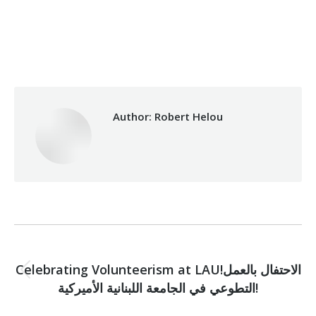
Category:
Makhzoumi Foundation
By
Robert Helou
30/04/2019
Author:
Robert Helou
Post
PREVIOUS
navigation
Celebrating Volunteerism at LAU!الاحتفال بالعمل
Previous
التطوعي في الجامعة اللبنانية الأميركية!
post: