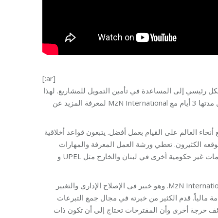
[:ar]
رئيسي إلى المساعدة في تأمين التمويل للمشاريع. لهذا
السبب حضر الموظفون المشاركون في تنسيق البرامج والمشاريع ورشة عمل مدتها 3 أيام مع MzN International لمعرفة المزيد عن
تعمل MzN International ى القيام بعمل أفضل. يتبعون قواعد أخلاقية
وقعه الكثيرون. تعطي ورشة العمل المعرفة والمهارات
اللازمة لكتابة مقترحات للجهات المانحة. كما حضر الورشة مشاركون من منظمات غير حكومية أخرى في لبنان والخارج مثل UPEL و
المدرب ، كريستيان ماير زو ناتروب ، هو المؤسس والمدير الإداري لشركة MzN International. وهو خبير في الإصلاح الإداري والتغيير
مالياً. قدم الكثير من خبرته في مجال جمع التبرعات
ظائف حرجة أخرى وأن المقترحات تحتاج إلى أن تكون ذات