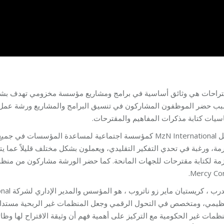
قتراحات هي وثائق أساسية في برامج ومشاريع مؤسسة مخزومي تهدف بشكل 
اسيات كتابة مذكرات المفاهيم والمقترحات
كمؤسسة اجتماعية لمساعدة المؤسسات في جميع أنحاء العالم عل
ة، ورغبة في تحدي التفكير التقليدي، ويعملون بشكل مختلف قليلاً عما يت
Mercy Cor
نظيمي، ومتخصص في التحول الرقمي وجعل المنظمات غير الربحية مستدامة 
نظمات غير الحكومية مع التركيز على أهمية فهم أن وثيقة الاقتراح لها و