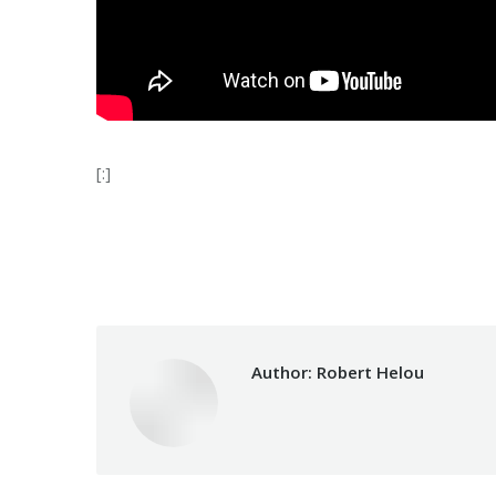
[:]
Category:
Makhzoumi F
Author:
Robert Helou