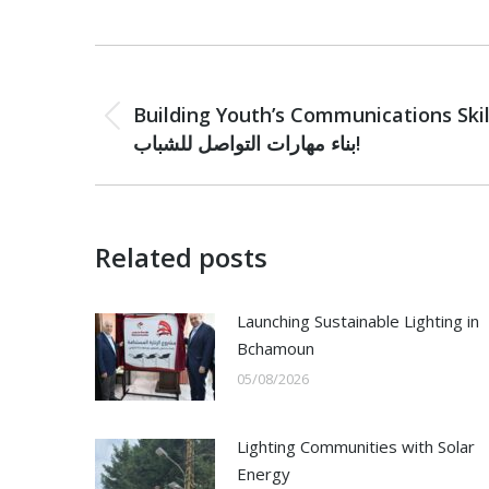
Post
PREVIOUS
navigation
Building Youth’s Communications Skil
Previous
بناء مهارات التواصل للشباب!
post:
Related posts
Launching Sustainable Lighting in
Bchamoun
05/08/2026
Lighting Communities with Solar
Energy