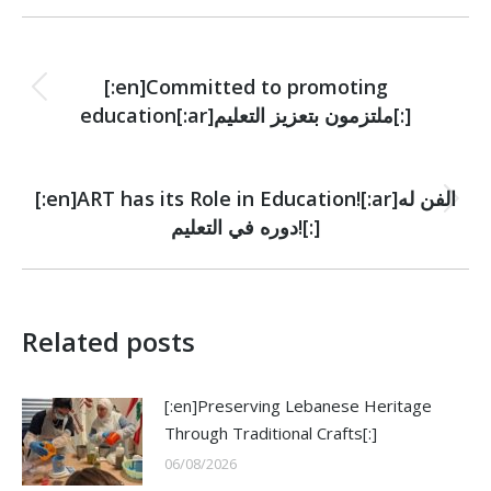
Post
PREVIOUS
navigation
[:en]Committed to promoting
Previous
education[:ar]ملتزمون بتعزيز التعليم[:]
post:
NEXT
[:en]ART has its Role in Education![:ar]الفن له
Next
دوره في التعليم![:]
post:
Related posts
[:en]Preserving Lebanese Heritage
Through Traditional Crafts[:]
06/08/2026