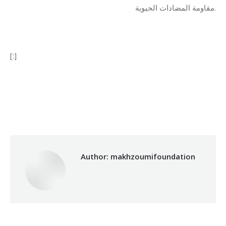
مقاومة المضادات الحيوية.
[:]
Categories:
Development
,
Makhzoumi Foundation
By
makhzoumifoundation
05/12/2017
Author:
makhzoumifoundation