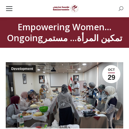
Searc
Empowering Women…
Ongoingتمكين المرأة… مستمر
Development
OCT
29