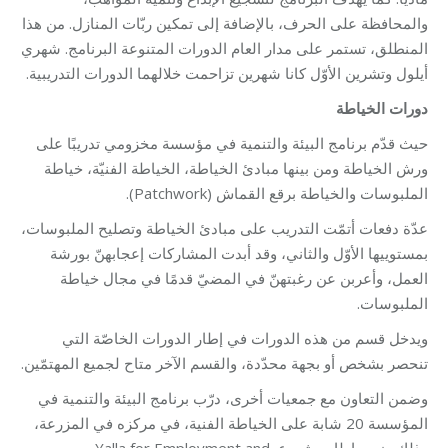
والمحافظة على الحرف، بالإضافة إلى تمكين ربّات المنازل. من هذا
المنطلق، تستمر على مدار العام الدورات المتنوعة البرنامج. شهري
أيلول وتشرين الأوّل كانا شهرين تزاحمت خلالهما الدورات التدريبية.
دورات الخياطة
حيث قدّم برنامج البيئة والتنمية في مؤسسة مخزومي تدريبًا على
ورش الخياطة ومن بينها مبادئ الخياطة، الخياطة الفنيّة، خياطة
الملبوسات والخياطة برقع القماش (Patchwork).
عدّة دفعات أتمّت التدريب على مبادئ الخياطة وتصليح الملبوسات،
بمستوييها الأوّل والثاني، وقد أبدت المشاركات إعجابهنّ بورشة
العمل، وأعربن عن رغبتهنّ في المضيّ قدمًا في مجال خياطة
الملبوسات.
ويدخل قسم من هذه الدورات في إطار الدورات الخاصّة التي
تنحصر بشخص أو بجهة محدّدة، والقسم الآخر متاح لجميع المهتمّين.
وضمن التعاون مع جمعيات أخرى، درّب برنامج البيئة والتنمية في
المؤسسة 20 شابة على الخياطة الفنية، في مركزه في المزرعة،
وذلك ضمن إطار مشروع Yalla for Employment and