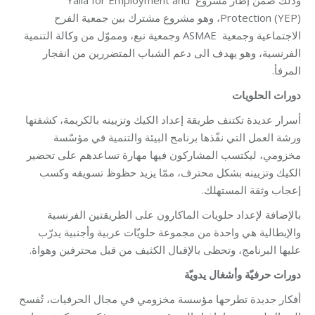
Protection (YEP)، وهو مشروع مشترك بين جمعية الفرح
الاجتماعية وجمعية ASMAE وجمعية نبع، ومموّل من وكالة التنمية
الفرنسية، وهو يهدف الى دعم الشباب المتضررين من انفجار
المرفأ.
دورات الحلويات
أسرار عديدة تكتنف طريقة إعداد الكيك وتزيينه بالكريمة، كشفتها
ورشة العمل التي نفّذها برنامج البيئة والتنمية في مؤسّسة
مخزومي، ليكتسب المشاركون فيها مهارة تساعدهم على تحضير
الكيك وتزيينه بشكل محترف، ممّا يزيد حظوظ تسويقه وكسب
إعجاب وثقة المستهلك.
بالإضافة لإعداد حلويات الماكارون على الطريقتين الفرنسية
والإيطالية هي واحدة من مجموعة حلويّات عربية وأجنبية يدرّب
عليها البرنامج، وتحظى بالإقبال الكثيف من قبل محترفين وهواة.
دورات حرفيّة وأشغال يدويّة
أفكار جديدة تطرحها مؤسسة مخزومي في مجال الحرفيات، تُفسح