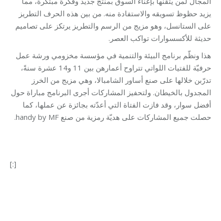
المجال لمن يتقنها بإغناء السوق بمنتج جديد وفكرة مبتكرة، مما
يزيد حظوظ تسويقه والاستفادة منه. من بين هذه الحرف التطريز
على الستانسل، وهو مزيج من الرسم والتطريز يرتكز على تصاميم
حديثة للأكسسوارات تواكب العصر.
هذا ونظّم برنامج البيئة والتنمية في مؤسسة مخزومي ورشة عمل
حرفيّة للفتيات اللواتي تتراوح أعمارهن بين 11 و14 عشرة سنةً،
تدرّبن خلالها على صنع أساور الشامبالا، وهي مزيج من الخرز
المجدول بالخيطان. ولتحفيز المشاركات أجرى البرنامج مباراة حول
أفضل سوار، وقد فازت الفتاة التي أعدّته بجائزة عن عملها، كما
حصلت جميع المشاركات على هديّة رمزية من صنع handy by MF.
[:]
Category:
Development
By
Robert Helou
29/10/2022