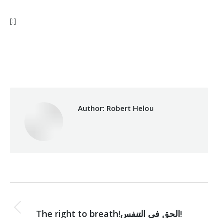
[:]
Category:
Makhzoumi Foundation
By
Robert Helou
30/01/2019
Author:
Robert Helou
Post
PREVIOUS
navigation
Previous
The right to breath!الحق في التنفس!