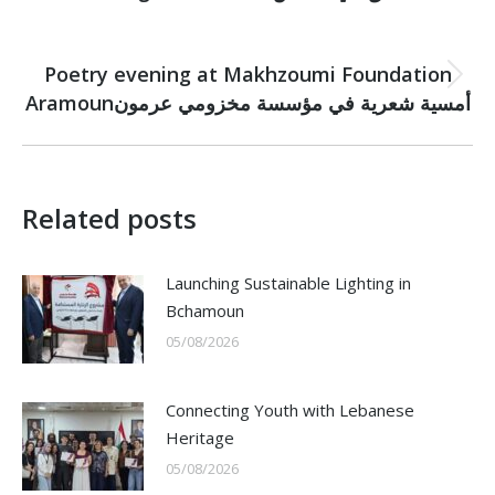
post:
NEXT
Poetry evening at Makhzoumi Foundation
Next
Aramounأمسية شعرية في مؤسسة مخزومي عرمون
post:
Related posts
Launching Sustainable Lighting in
Bchamoun
05/08/2026
Connecting Youth with Lebanese
Heritage
05/08/2026